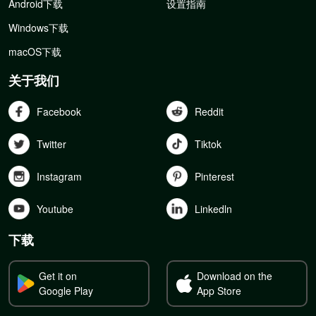
Android下载
设置指南
Windows下载
macOS下载
关于我们
Facebook
Reddit
Twitter
Tiktok
Instagram
Pinterest
Youtube
Linkedln
下载
Get it on
Download on the
Google Play
App Store